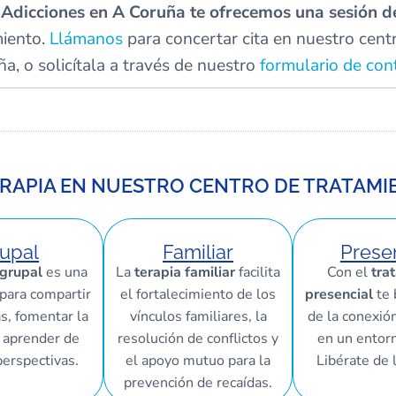
 Adicciones en A Coruña te ofrecemos una sesión d
miento.
Llámanos
para concertar cita en nuestro cent
a, o solicítala a través de nuestro
formulario de con
RAPIA EN NUESTRO CENTRO DE TRATAMI
upal
Familiar
Prese
 grupal
es una
La
terapia familiar
facilita
Con el
tra
para compartir
el fortalecimiento de los
presencial
te 
s, fomentar la
vínculos familiares, la
de la conexión
 aprender de
resolución de conflictos y
en un entor
perspectivas.
el apoyo mutuo para la
Libérate de 
prevención de recaídas.