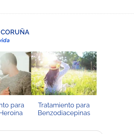
A CORUÑA
vida
nto para
Tratamiento para
 Heroína
Benzodiacepinas