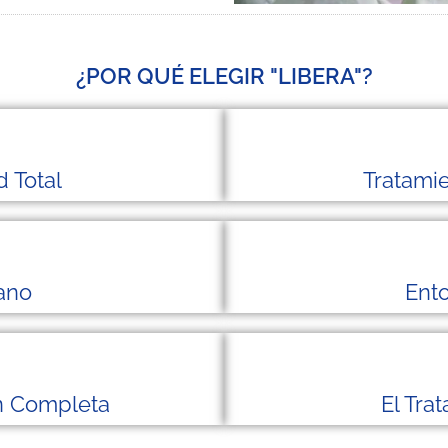
¿POR QUÉ ELEGIR "LIBERA"?
d Total
Tratami
ano
Ent
ón Completa
El Tra