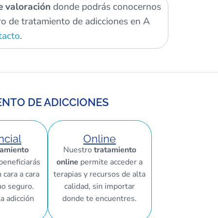
e valoración
donde podrás conocernos
ro de tratamiento de adicciones en A
tacto
.
ENTO DE ADICCIONES
ncial
Online
tamiento
Nuestro
tratamiento
beneficiarás
online
permite acceder a
 cara a cara
terapias y recursos de alta
no seguro.
calidad, sin importar
la adicción
donde te encuentres.