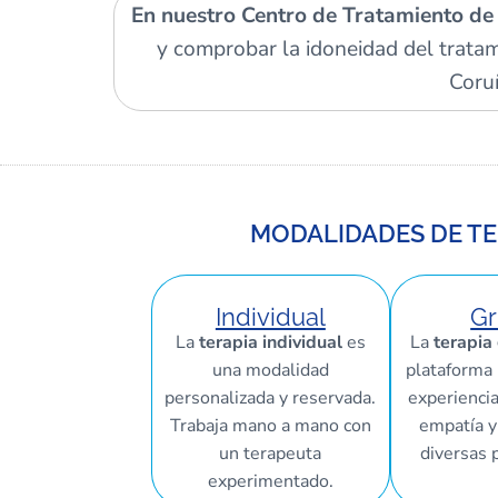
En nuestro Centro de Tratamiento de
y comprobar la idoneidad del trata
Coruñ
MODALIDADES DE TE
Individual
Gr
La
terapia individual
es
La
terapia
una modalidad
plataforma 
personalizada y reservada.
experiencia
Trabaja mano a mano con
empatía y
un terapeuta
diversas 
experimentado.