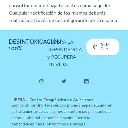
consultar o dar de baja tus datos como seguidor.
Cualquier rectificación de los mismos deberás
realizarla a través de la configuración de tu usuario.
DESINTOXICACIÓN
SUPERA LA
Pedir
100%
DEPENDENCIA
Cita
y RECUPERA
TU VIDA
LIBERA – Centro Terapéutico de Adicciones
Somos un Centro Terapéutico privado especializado en
el tratamiento de adicciones a sustancias psicoactivas
como el alcohol, cannabis, cocaína, heroína,
benzodiacepinas u otros tipos de drogas.